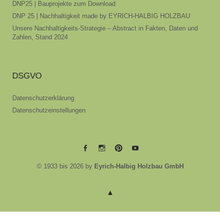
DNP25 | Bauprojekte zum Download
DNP 25 | Nachhaltigkeit made by EYRICH-HALBIG HOLZBAU
Unsere Nachhaltigkeits-Strategie – Abstract in Fakten, Daten und
Zahlen, Stand 2024
DSGVO
Datenschutzerklärung
Datenschutzeinstellungen
EYRICH-
EYRICH-
EYRICH-
EYRICH-
© 1933 bis 2026 by
Eyrich-Halbig Holzbau GmbH
HALBIG
HALBIG
HALBIG
HALBIG
HOLZBAU
HOLZBAU
HOLZBAU
HOLZBAU
@
@
@
@
Facebook
Instagram
Pinterest
Youtube