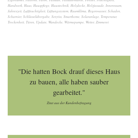
Handwerk
,
Haus
,
Hauspflege
,
Haustechnik
,
Holzdecke
,
Holzfassade
,
Innenraum
,
Jahreszeit
,
Luftfeuchtigkeit
,
Lüftungssystem
,
Raumklima
,
Regenwasser
,
Schaden
,
Scharnier
,
Schlüsselübergabe
,
Setzriss
,
Smarthome
,
Solaranlage
,
Temperatur
,
Trockenheit
,
Türen
,
Update
,
Wandecke
,
Wärmepumpe
,
Wetter
,
Zimmerei
"Die hatten Bock drauf dieses Haus
zu bauen, alle haben sauber
gearbeitet."
Zitat aus der Kundenbefragung