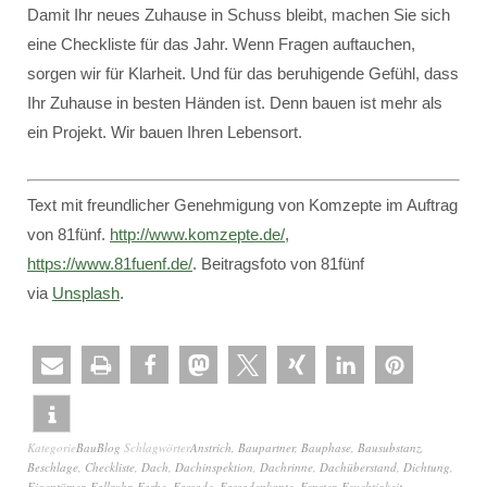
Damit Ihr neues Zuhause in Schuss bleibt, machen Sie sich
eine Checkliste für das Jahr. Wenn Fragen auftauchen,
sorgen wir für Klarheit. Und für das beruhigende Gefühl, dass
Ihr Zuhause in besten Händen ist. Denn bauen ist mehr als
ein Projekt. Wir bauen Ihren Lebensort.
Text mit freundlicher Genehmigung von Komzepte im Auftrag
von 81fünf.
http://www.komzepte.de/
,
https://www.81fuenf.de/
. Beitragsfoto von 81fünf
via
Unsplash
.
Kategorie
BauBlog
Schlagwörter
Anstrich
,
Baupartner
,
Bauphase
,
Bausubstanz
,
Beschlage
,
Checkliste
,
Dach
,
Dachinspektion
,
Dachrinne
,
Dachüberstand
,
Dichtung
,
Eigentümer
,
Fallrohr
,
Farbe
,
Fassade
,
Fassadenkante
,
Fenster
,
Feuchtigkeit
,