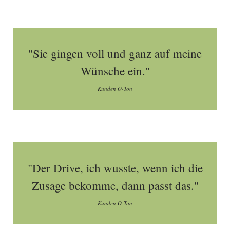
"Sie gingen voll und ganz auf meine
Wünsche ein."
Kunden O-Ton
"Der Drive, ich wusste, wenn ich die
Zusage bekomme, dann passt das."
Kunden O-Ton