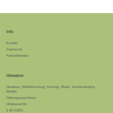
Info
Kontakt
Impressum
Partnerbetriebe
Hinweise
Hinweise | Marktforschung, Konzept, Marke, Kommunikation,
Medien
Haftungsausschluss
Urheberrechte
§ 36 VSBG