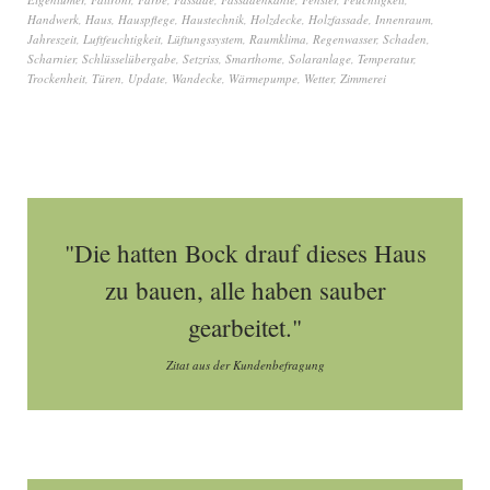
Handwerk
,
Haus
,
Hauspflege
,
Haustechnik
,
Holzdecke
,
Holzfassade
,
Innenraum
,
Jahreszeit
,
Luftfeuchtigkeit
,
Lüftungssystem
,
Raumklima
,
Regenwasser
,
Schaden
,
Scharnier
,
Schlüsselübergabe
,
Setzriss
,
Smarthome
,
Solaranlage
,
Temperatur
,
Trockenheit
,
Türen
,
Update
,
Wandecke
,
Wärmepumpe
,
Wetter
,
Zimmerei
"Die hatten Bock drauf dieses Haus
zu bauen, alle haben sauber
gearbeitet."
Zitat aus der Kundenbefragung