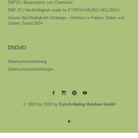
DNP25 | Bauprojekte zum Download
DNP 25 | Nachhaltigkeit made by EYRICH-HALBIG HOLZBAU
Unsere Nachhaltigkeits-Strategie – Abstract in Fakten, Daten und
Zahlen, Stand 2024
DSGVO
Datenschutzerklärung
Datenschutzeinstellungen
EYRICH-
EYRICH-
EYRICH-
EYRICH-
© 1933 bis 2026 by
Eyrich-Halbig Holzbau GmbH
HALBIG
HALBIG
HALBIG
HALBIG
HOLZBAU
HOLZBAU
HOLZBAU
HOLZBAU
@
@
@
@
Facebook
Instagram
Pinterest
Youtube