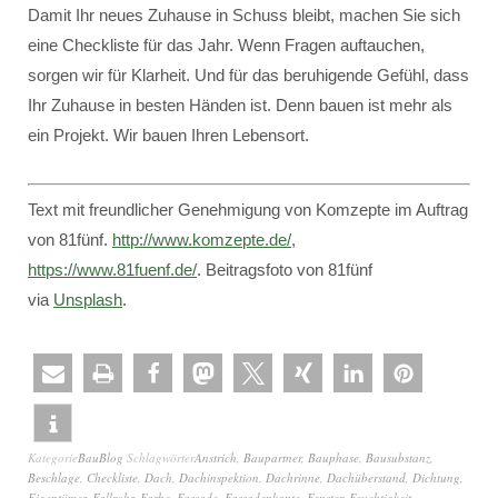
Damit Ihr neues Zuhause in Schuss bleibt, machen Sie sich
eine Checkliste für das Jahr. Wenn Fragen auftauchen,
sorgen wir für Klarheit. Und für das beruhigende Gefühl, dass
Ihr Zuhause in besten Händen ist. Denn bauen ist mehr als
ein Projekt. Wir bauen Ihren Lebensort.
Text mit freundlicher Genehmigung von Komzepte im Auftrag
von 81fünf.
http://www.komzepte.de/
,
https://www.81fuenf.de/
. Beitragsfoto von 81fünf
via
Unsplash
.
Kategorie
BauBlog
Schlagwörter
Anstrich
,
Baupartner
,
Bauphase
,
Bausubstanz
,
Beschlage
,
Checkliste
,
Dach
,
Dachinspektion
,
Dachrinne
,
Dachüberstand
,
Dichtung
,
Eigentümer
,
Fallrohr
,
Farbe
,
Fassade
,
Fassadenkante
,
Fenster
,
Feuchtigkeit
,