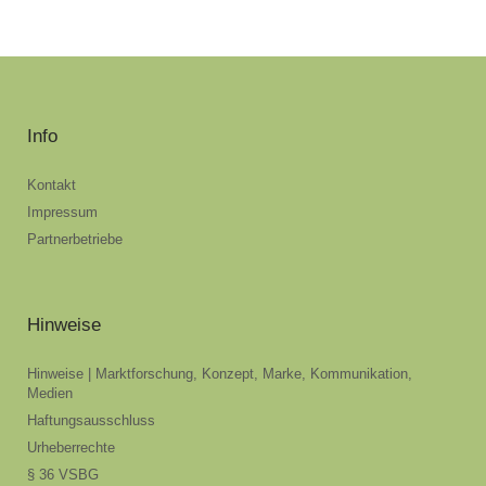
Info
Kontakt
Impressum
Partnerbetriebe
Hinweise
Hinweise | Marktforschung, Konzept, Marke, Kommunikation,
Medien
Haftungsausschluss
Urheberrechte
§ 36 VSBG