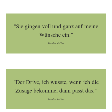
"Sie gingen voll und ganz auf meine
Wünsche ein."
Kunden O-Ton
"Der Drive, ich wusste, wenn ich die
Zusage bekomme, dann passt das."
Kunden O-Ton