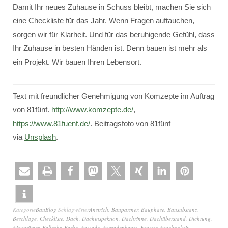
Damit Ihr neues Zuhause in Schuss bleibt, machen Sie sich
eine Checkliste für das Jahr. Wenn Fragen auftauchen,
sorgen wir für Klarheit. Und für das beruhigende Gefühl, dass
Ihr Zuhause in besten Händen ist. Denn bauen ist mehr als
ein Projekt. Wir bauen Ihren Lebensort.
Text mit freundlicher Genehmigung von Komzepte im Auftrag
von 81fünf.
http://www.komzepte.de/
,
https://www.81fuenf.de/
. Beitragsfoto von 81fünf
via
Unsplash
.
Kategorie
BauBlog
Schlagwörter
Anstrich
,
Baupartner
,
Bauphase
,
Bausubstanz
,
Beschlage
,
Checkliste
,
Dach
,
Dachinspektion
,
Dachrinne
,
Dachüberstand
,
Dichtung
,
Eigentümer
,
Fallrohr
,
Farbe
,
Fassade
,
Fassadenkante
,
Fenster
,
Feuchtigkeit
,