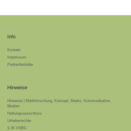
Info
Kontakt
Impressum
Partnerbetriebe
Hinweise
Hinweise | Marktforschung, Konzept, Marke, Kommunikation,
Medien
Haftungsausschluss
Urheberrechte
§ 36 VSBG