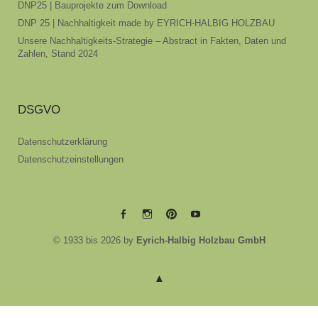
DNP25 | Bauprojekte zum Download
DNP 25 | Nachhaltigkeit made by EYRICH-HALBIG HOLZBAU
Unsere Nachhaltigkeits-Strategie – Abstract in Fakten, Daten und
Zahlen, Stand 2024
DSGVO
Datenschutzerklärung
Datenschutzeinstellungen
EYRICH-
EYRICH-
EYRICH-
EYRICH-
© 1933 bis 2026 by
Eyrich-Halbig Holzbau GmbH
HALBIG
HALBIG
HALBIG
HALBIG
HOLZBAU
HOLZBAU
HOLZBAU
HOLZBAU
@
@
@
@
Facebook
Instagram
Pinterest
Youtube