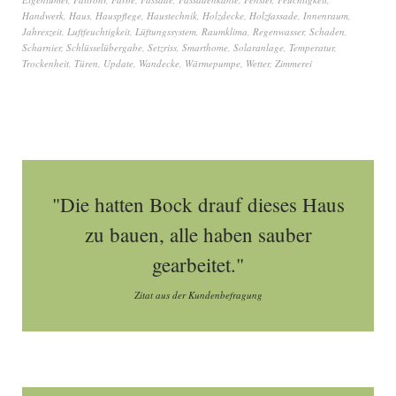
Handwerk
,
Haus
,
Hauspflege
,
Haustechnik
,
Holzdecke
,
Holzfassade
,
Innenraum
,
Jahreszeit
,
Luftfeuchtigkeit
,
Lüftungssystem
,
Raumklima
,
Regenwasser
,
Schaden
,
Scharnier
,
Schlüsselübergabe
,
Setzriss
,
Smarthome
,
Solaranlage
,
Temperatur
,
Trockenheit
,
Türen
,
Update
,
Wandecke
,
Wärmepumpe
,
Wetter
,
Zimmerei
"Die hatten Bock drauf dieses Haus
zu bauen, alle haben sauber
gearbeitet."
Zitat aus der Kundenbefragung