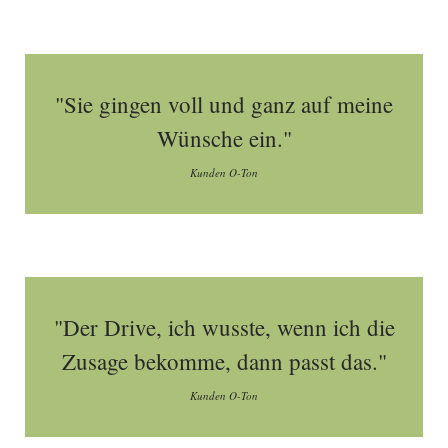
"Sie gingen voll und ganz auf meine
Wünsche ein."
Kunden O-Ton
"Der Drive, ich wusste, wenn ich die
Zusage bekomme, dann passt das."
Kunden O-Ton