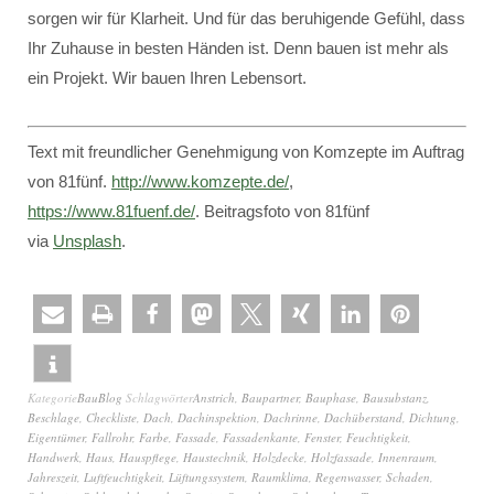
sorgen wir für Klarheit. Und für das beruhigende Gefühl, dass
Ihr Zuhause in besten Händen ist. Denn bauen ist mehr als
ein Projekt. Wir bauen Ihren Lebensort.
Text mit freundlicher Genehmigung von Komzepte im Auftrag
von 81fünf.
http://www.komzepte.de/
,
https://www.81fuenf.de/
. Beitragsfoto von 81fünf
via
Unsplash
.
Kategorie
BauBlog
Schlagwörter
Anstrich
,
Baupartner
,
Bauphase
,
Bausubstanz
,
Beschlage
,
Checkliste
,
Dach
,
Dachinspektion
,
Dachrinne
,
Dachüberstand
,
Dichtung
,
Eigentümer
,
Fallrohr
,
Farbe
,
Fassade
,
Fassadenkante
,
Fenster
,
Feuchtigkeit
,
Handwerk
,
Haus
,
Hauspflege
,
Haustechnik
,
Holzdecke
,
Holzfassade
,
Innenraum
,
Jahreszeit
,
Luftfeuchtigkeit
,
Lüftungssystem
,
Raumklima
,
Regenwasser
,
Schaden
,