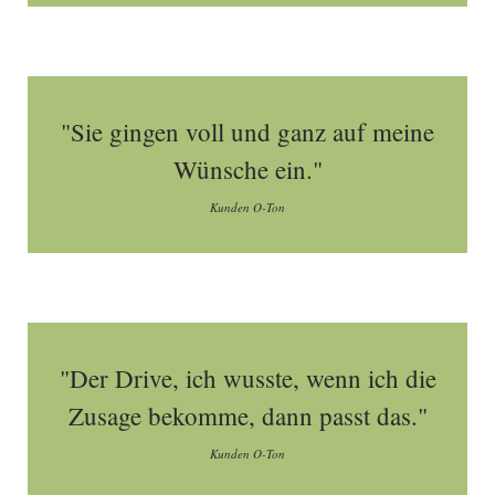
"Sie gingen voll und ganz auf meine
Wünsche ein."
Kunden O-Ton
"Der Drive, ich wusste, wenn ich die
Zusage bekomme, dann passt das."
Kunden O-Ton