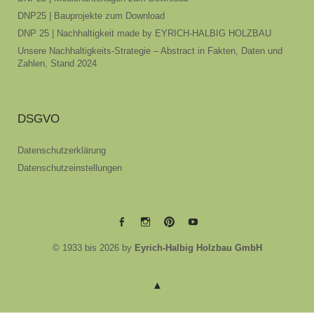
DNP25 | Bauprojekte zum Download
DNP 25 | Nachhaltigkeit made by EYRICH-HALBIG HOLZBAU
Unsere Nachhaltigkeits-Strategie – Abstract in Fakten, Daten und
Zahlen, Stand 2024
DSGVO
Datenschutzerklärung
Datenschutzeinstellungen
EYRICH-
EYRICH-
EYRICH-
EYRICH-
© 1933 bis 2026 by
Eyrich-Halbig Holzbau GmbH
HALBIG
HALBIG
HALBIG
HALBIG
HOLZBAU
HOLZBAU
HOLZBAU
HOLZBAU
@
@
@
@
Facebook
Instagram
Pinterest
Youtube