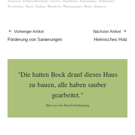
Scharnier
,
Schlüsselübergabe
,
Setzriss
,
Smarthome
,
Solaranlage
,
Temperatur
,
Trockenheit
,
Türen
,
Update
,
Wandecke
,
Wärmepumpe
,
Wetter
,
Zimmerei
Vorheriger Artikel
Nächster Artikel
Förderung von Sanierungen
Heimisches Holz
"Die hatten Bock drauf dieses Haus
zu bauen, alle haben sauber
gearbeitet."
Zitat aus der Kundenbefragung