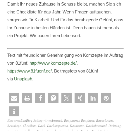
Damit Ihr neues Zuhause in Schuss bleibt, machen Sie sich
eine Checkliste für das Jahr. Wenn Fragen auftauchen,
sorgen wir für Klarheit. Und für das beruhigende Gefühl, dass
Ihr Zuhause in besten Händen ist. Denn bauen ist mehr als
ein Projekt. Wir bauen Ihren Lebensort.
Text mit freundlicher Genehmigung von Komzepte im Auftrag
von 81fünf.
http://www.komzepte.de/
,
https://www.81fuenf.de/
. Beitragsfoto von 81fünf
via
Unsplash
.
Kategorie
BauBlog
Schlagwörter
Anstrich
,
Baupartner
,
Bauphase
,
Bausubstanz
,
Beschlage
,
Checkliste
,
Dach
,
Dachinspektion
,
Dachrinne
,
Dachüberstand
,
Dichtung
,
Eigentümer
,
Fallrohr
,
Farbe
,
Fassade
,
Fassadenkante
,
Fenster
,
Feuchtigkeit
,