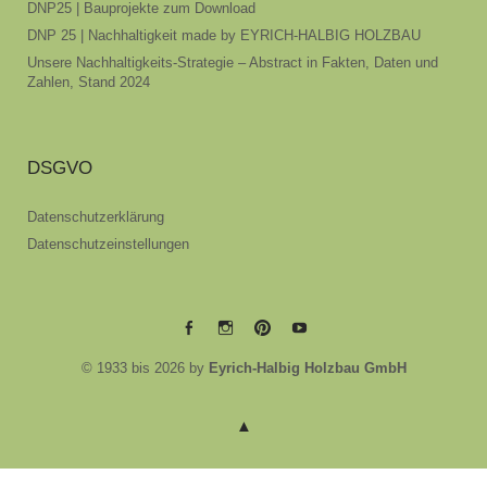
DNP25 | Bauprojekte zum Download
DNP 25 | Nachhaltigkeit made by EYRICH-HALBIG HOLZBAU
Unsere Nachhaltigkeits-Strategie – Abstract in Fakten, Daten und
Zahlen, Stand 2024
DSGVO
Datenschutzerklärung
Datenschutzeinstellungen
EYRICH-
EYRICH-
EYRICH-
EYRICH-
© 1933 bis 2026 by
Eyrich-Halbig Holzbau GmbH
HALBIG
HALBIG
HALBIG
HALBIG
HOLZBAU
HOLZBAU
HOLZBAU
HOLZBAU
@
@
@
@
Facebook
Instagram
Pinterest
Youtube