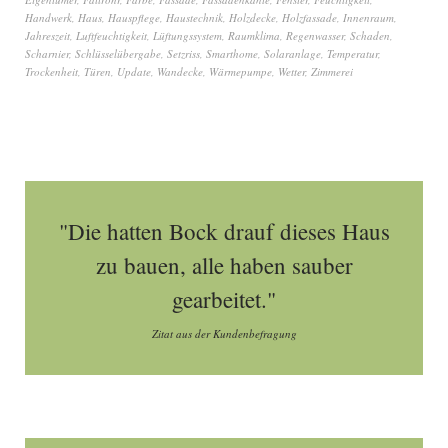
Handwerk
,
Haus
,
Hauspflege
,
Haustechnik
,
Holzdecke
,
Holzfassade
,
Innenraum
,
Jahreszeit
,
Luftfeuchtigkeit
,
Lüftungssystem
,
Raumklima
,
Regenwasser
,
Schaden
,
Scharnier
,
Schlüsselübergabe
,
Setzriss
,
Smarthome
,
Solaranlage
,
Temperatur
,
Trockenheit
,
Türen
,
Update
,
Wandecke
,
Wärmepumpe
,
Wetter
,
Zimmerei
"Die hatten Bock drauf dieses Haus
zu bauen, alle haben sauber
gearbeitet."
Zitat aus der Kundenbefragung