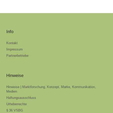
Info
Kontakt
Impressum
Partnerbetriebe
Hinweise
Hinweise | Marktforschung, Konzept, Marke, Kommunikation,
Medien
Haftungsausschluss
Urheberrechte
§ 36 VSBG