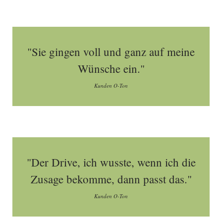
"Sie gingen voll und ganz auf meine
Wünsche ein."
Kunden O-Ton
"Der Drive, ich wusste, wenn ich die
Zusage bekomme, dann passt das."
Kunden O-Ton