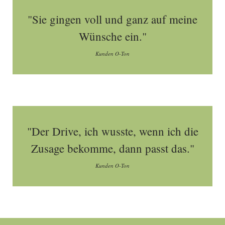
"Sie gingen voll und ganz auf meine
Wünsche ein."
Kunden O-Ton
"Der Drive, ich wusste, wenn ich die
Zusage bekomme, dann passt das."
Kunden O-Ton