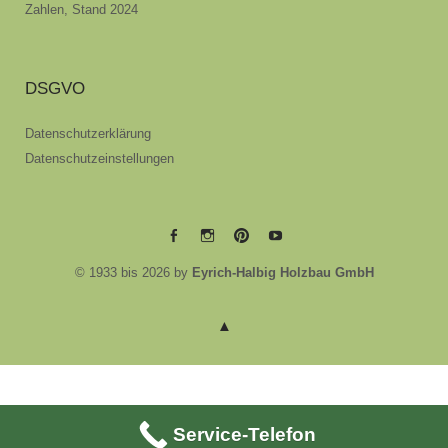
Zahlen, Stand 2024
DSGVO
Datenschutzerklärung
Datenschutzeinstellungen
EYRICH-
EYRICH-
EYRICH-
EYRICH-
© 1933 bis 2026 by
Eyrich-Halbig Holzbau GmbH
HALBIG
HALBIG
HALBIG
HALBIG
HOLZBAU
HOLZBAU
HOLZBAU
HOLZBAU
@
@
@
@
Facebook
Instagram
Pinterest
Youtube
Service-Telefon