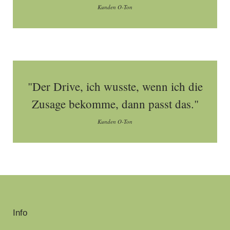
Kunden O-Ton
"Der Drive, ich wusste, wenn ich die
Zusage bekomme, dann passt das."
Kunden O-Ton
Info