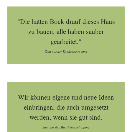
"Die hatten Bock drauf dieses Haus
zu bauen, alle haben sauber
gearbeitet."
Zitat aus der Kundenbefragung
Wir können eigene und neue Ideen
einbringen, die auch umgesetzt
werden, wenn sie gut sind.
Zitat aus der Mitarbeiterbefragung