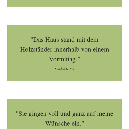
"Das Haus stand mit dem
Holzständer innerhalb von einem
Vormittag."
Kunden O-Ton
"Sie gingen voll und ganz auf meine
Wünsche ein."