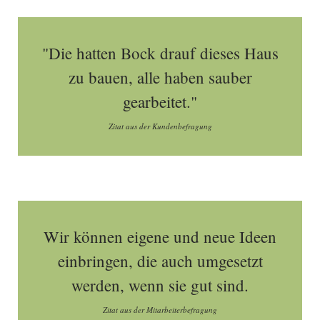
"Die hatten Bock drauf dieses Haus
zu bauen, alle haben sauber
gearbeitet."
Zitat aus der Kundenbefragung
Wir können eigene und neue Ideen
einbringen, die auch umgesetzt
werden, wenn sie gut sind.
Zitat aus der Mitarbeiterbefragung