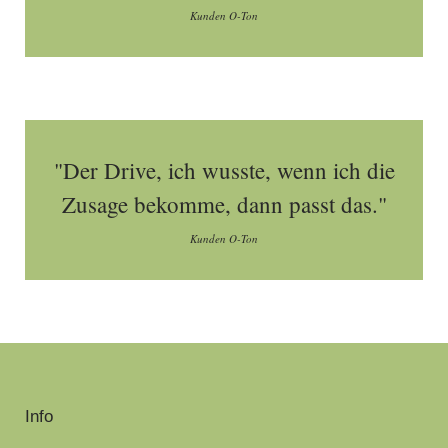
Kunden O-Ton
"Der Drive, ich wusste, wenn ich die
Zusage bekomme, dann passt das."
Kunden O-Ton
Info