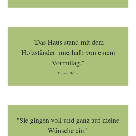
"Das Haus stand mit dem
Holzständer innerhalb von einem
Vormittag."
Kunden O-Ton
"Sie gingen voll und ganz auf meine
Wünsche ein."