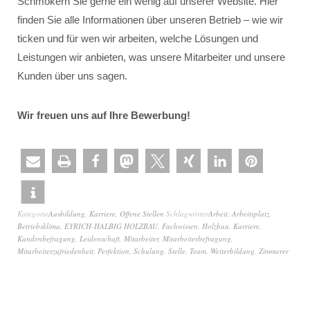
Schmökern Sie gerne ein wenig auf unserer Website. Hier
finden Sie alle Informationen über unseren Betrieb – wie wir
ticken und für wen wir arbeiten, welche Lösungen und
Leistungen wir anbieten, was unsere Mitarbeiter und unsere
Kunden über uns sagen.
Wir freuen uns auf Ihre Bewerbung!
Kategorie
Ausbildung
,
Karriere
,
Offene Stellen
Schlagwörter
Arbeit
,
Arbeitsplatz
,
Betriebsklima
,
EYRICH-HALBIG HOLZBAU
,
Fachwissen
,
Holzbau
,
Karriere
,
Kundenbefragung
,
Leidenschaft
,
Mitarbeiter
,
Mitarbeiterbefragung
,
Mitarbeiterzufriedenheit
,
Perfektion
,
Schulung
,
Stelle
,
Team
,
Weiterbildung
,
Zimmerer