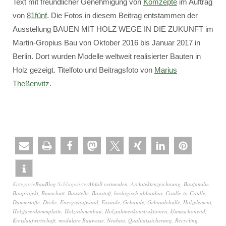
Text mit freundlicher Genehmigung von
Komzepte
im Auftrag
von
81fünf
. Die Fotos in diesem Beitrag entstammen der
Ausstellung BAUEN MIT HOLZ WEGE IN DIE ZUKUNFT im
Martin-Gropius Bau von Oktober 2016 bis Januar 2017 in
Berlin. Dort wurden Modelle weltweit realisierter Bauten in
Holz gezeigt. Titelfoto und Beitragsfoto von
Marius
Theßenvitz
.
Kategorie
BauBlog
Schlagwörter
Abfall vermeiden
,
Architektenzeichnung
,
Baufamilie
,
Bauprojekt
,
Bauschutt
,
Baustelle
,
Baustoff
,
biologisch abbaubar
,
Cradle-to-Cradle
,
Dämmstoffe
,
Decke
,
Energieaufwand
,
Fassade
,
Gebäude
,
Gebäudehülle
,
Holzelement
,
Holzfaserdämmplatte
,
Holzrahmenbau
,
Holzrahmenkonstruktionen
,
klimaschonend
,
Kreislaufwirtschaft
,
modulare Bauweise
,
Neubau
,
Qualitätssicherung
,
Recycling
,