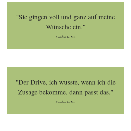
"Sie gingen voll und ganz auf meine
Wünsche ein."
Kunden O-Ton
"Der Drive, ich wusste, wenn ich die
Zusage bekomme, dann passt das."
Kunden O-Ton