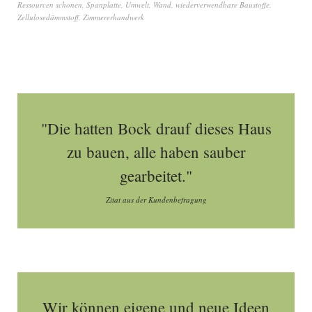
Ressourcen schonen
,
Spanplatte
,
Umwelt
,
Wand
,
wiederverwendbare Baustoffe
,
Zellulosedämmstoff
,
Zimmererhandwerk
"Die hatten Bock drauf dieses Haus
zu bauen, alle haben sauber
gearbeitet."
Zitat aus der Kundenbefragung
Wir können eigene und neue Ideen