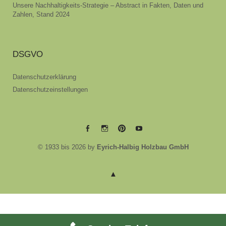
Unsere Nachhaltigkeits-Strategie – Abstract in Fakten, Daten und
Zahlen, Stand 2024
DSGVO
Datenschutzerklärung
Datenschutzeinstellungen
EYRICH-
EYRICH-
EYRICH-
EYRICH-
© 1933 bis 2026 by
Eyrich-Halbig Holzbau GmbH
HALBIG
HALBIG
HALBIG
HALBIG
HOLZBAU
HOLZBAU
HOLZBAU
HOLZBAU
@
@
@
@
Facebook
Instagram
Pinterest
Youtube