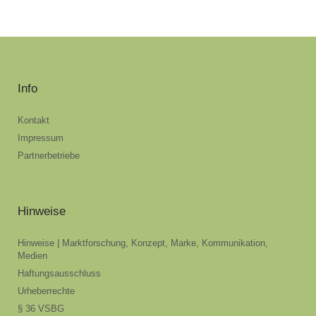
Info
Kontakt
Impressum
Partnerbetriebe
Hinweise
Hinweise | Marktforschung, Konzept, Marke, Kommunikation,
Medien
Haftungsausschluss
Urheberrechte
§ 36 VSBG