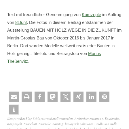
Text mit freundlicher Genehmigung von
Komzepte
im Auftrag
von
81fünf
. Die Fotos in diesem Beitrag entstammen der
Ausstellung BAUEN MIT HOLZ WEGE IN DIE ZUKUNFT im
Martin-Gropius Bau von Oktober 2016 bis Januar 2017 in
Berlin. Dort wurden Modelle weltweit realisierter Bauten in
Holz gezeigt. Titelfoto und Beitragsfoto von
Marius
Theßenvitz
.
Kategorie
BauBlog
Schlagwörter
Abfall vermeiden
,
Architektenzeichnung
,
Baufamilie
,
Bauprojekt
,
Bauschutt
,
Baustelle
,
Baustoff
,
biologisch abbaubar
,
Cradle-to-Cradle
,
Dämmstoffe
,
Decke
,
Energieaufwand
,
Fassade
,
Gebäude
,
Gebäudehülle
,
Holzelement
,