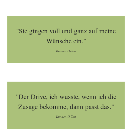
"Sie gingen voll und ganz auf meine
Wünsche ein."
Kunden O-Ton
"Der Drive, ich wusste, wenn ich die
Zusage bekomme, dann passt das."
Kunden O-Ton