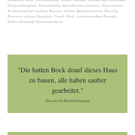
Holzfaserdämmplatte
,
Holzrahmenbau
,
Holzrahmenkonstruktionen
,
klimaschonend
,
Kreislaufwirtschaft
,
modulare Bauweise
,
Neubau
,
Qualitätssicherung
,
Recycling
,
Ressourcen schonen
,
Spanplatte
,
Umwelt
,
Wand
,
wiederverwendbare Baustoffe
,
Zellulosedämmstoff
,
Zimmererhandwerk
"Die hatten Bock drauf dieses Haus
zu bauen, alle haben sauber
gearbeitet."
Zitat aus der Kundenbefragung