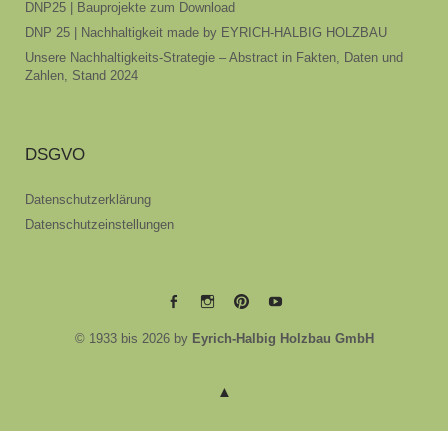
DNP25 | Bauprojekte zum Download
DNP 25 | Nachhaltigkeit made by EYRICH-HALBIG HOLZBAU
Unsere Nachhaltigkeits-Strategie – Abstract in Fakten, Daten und
Zahlen, Stand 2024
DSGVO
Datenschutzerklärung
Datenschutzeinstellungen
EYRICH-
EYRICH-
EYRICH-
EYRICH-
© 1933 bis 2026 by
Eyrich-Halbig Holzbau GmbH
HALBIG
HALBIG
HALBIG
HALBIG
HOLZBAU
HOLZBAU
HOLZBAU
HOLZBAU
@
@
@
@
Facebook
Instagram
Pinterest
Youtube