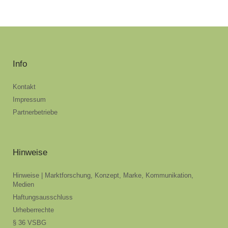
Info
Kontakt
Impressum
Partnerbetriebe
Hinweise
Hinweise | Marktforschung, Konzept, Marke, Kommunikation,
Medien
Haftungsausschluss
Urheberrechte
§ 36 VSBG