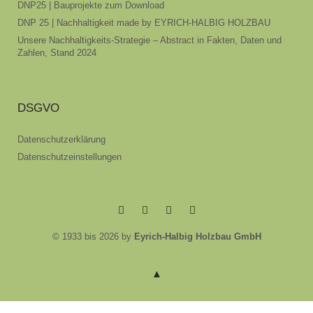
DNP25 | Bauprojekte zum Download
DNP 25 | Nachhaltigkeit made by EYRICH-HALBIG HOLZBAU
Unsere Nachhaltigkeits-Strategie – Abstract in Fakten, Daten und
Zahlen, Stand 2024
DSGVO
Datenschutzerklärung
Datenschutzeinstellungen
EYRICH-
EYRICH-
EYRICH-
EYRICH-
© 1933 bis 2026 by
Eyrich-Halbig Holzbau GmbH
HALBIG
HALBIG
HALBIG
HALBIG
HOLZBAU
HOLZBAU
HOLZBAU
HOLZBAU
@
@
@
@
Facebook
Instagram
Pinterest
Youtube