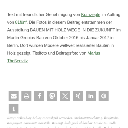
Text mit freundlicher Genehmigung von
Komzepte
im Auftrag
von
81fünf
. Die Fotos in diesem Beitrag entstammen der
Ausstellung BAUEN MIT HOLZ WEGE IN DIE ZUKUNFT im
Martin-Gropius Bau von Oktober 2016 bis Januar 2017 in
Berlin. Dort wurden Modelle weltweit realisierter Bauten in
Holz gezeigt. Titelfoto und Beitragsfoto von
Marius
Theßenvitz
.
Kategorie
BauBlog
Schlagwörter
Abfall vermeiden
,
Architektenzeichnung
,
Baufamilie
,
Bauprojekt
,
Bauschutt
,
Baustelle
,
Baustoff
,
biologisch abbaubar
,
Cradle-to-Cradle
,
Dämmstoffe
,
Decke
,
Energieaufwand
,
Fassade
,
Gebäude
,
Gebäudehülle
,
Holzelement
,