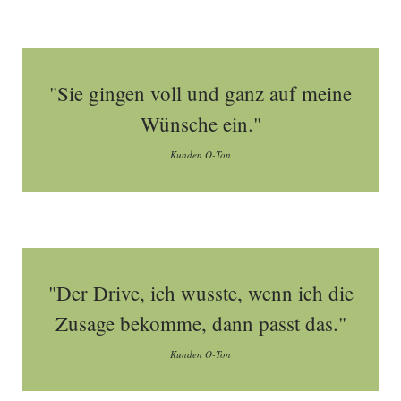
"Sie gingen voll und ganz auf meine
Wünsche ein."
Kunden O-Ton
"Der Drive, ich wusste, wenn ich die
Zusage bekomme, dann passt das."
Kunden O-Ton