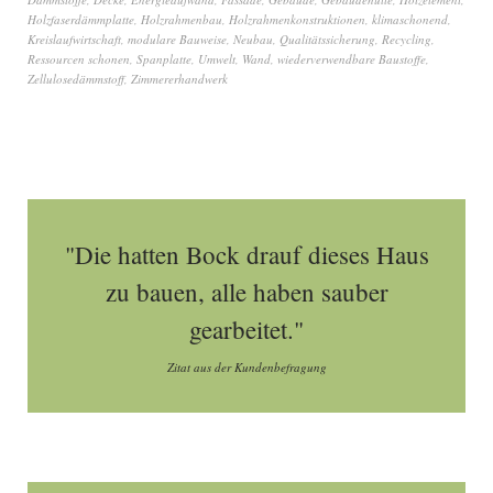
Holzfaserdämmplatte
,
Holzrahmenbau
,
Holzrahmenkonstruktionen
,
klimaschonend
,
Kreislaufwirtschaft
,
modulare Bauweise
,
Neubau
,
Qualitätssicherung
,
Recycling
,
Ressourcen schonen
,
Spanplatte
,
Umwelt
,
Wand
,
wiederverwendbare Baustoffe
,
Zellulosedämmstoff
,
Zimmererhandwerk
"Die hatten Bock drauf dieses Haus
zu bauen, alle haben sauber
gearbeitet."
Zitat aus der Kundenbefragung