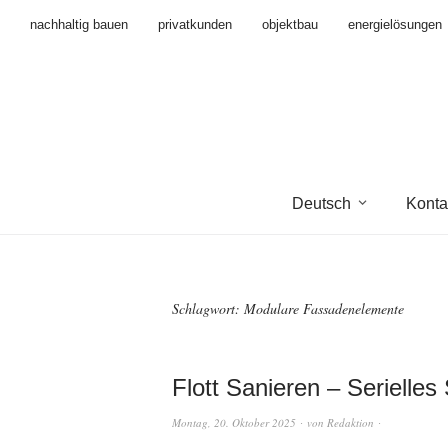
nachhaltig bauen
privatkunden
objektbau
energielösungen
Deutsch
Konta
Schlagwort:
Modulare Fassadenelemente
Flott Sanieren – Serielle
Montag, 20. Oktober 2025
von
Redaktion