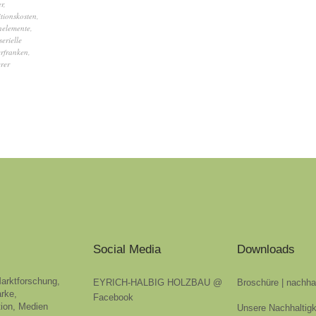
r
,
itionskosten
,
nelemente
,
serielle
rfranken
,
rer
Social Media
Downloads
Marktforschung,
EYRICH-HALBIG HOLZBAU @
Broschüre | nachha
rke,
Facebook
ion, Medien
Unsere Nachhaltigk