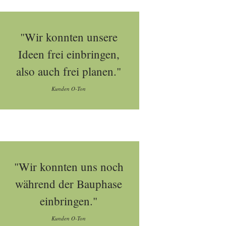
"Wir konnten unsere
Ideen frei einbringen,
also auch frei planen."
Kunden O-Ton
"Wir konnten uns noch
während der Bauphase
einbringen."
Kunden O-Ton