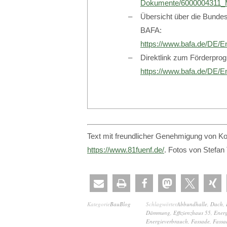
Dokumente/6000004311
Übersicht über die Bundes
BAFA:
https://www.bafa.de/DE/E
Direktlink zum Förderpro
https://www.bafa.de/DE/
Text mit freundlicher Genehmigung von Ko
https://www.81fuenf.de/
. Fotos von Stefan
Kategorie
BauBlog
Schlagwörter
Abbundhalle
,
Dach
,
Dämmung
,
Effizienzhaus 55
,
Energ
Energieverbrauch
,
Fassade
,
Fassa