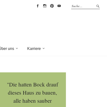
EYRICH-
EYRICH-
EYRICH-
EYRICH-
HALBIG
HALBIG
HALBIG
HALBIG
HOLZBAU
HOLZBAU
HOLZBAU
HOLZBAU
@
@
@
@
Facebook
Instagram
Pinterest
Youtube
Über uns
Karriere
"Die hatten Bock drauf
dieses Haus zu bauen,
alle haben sauber