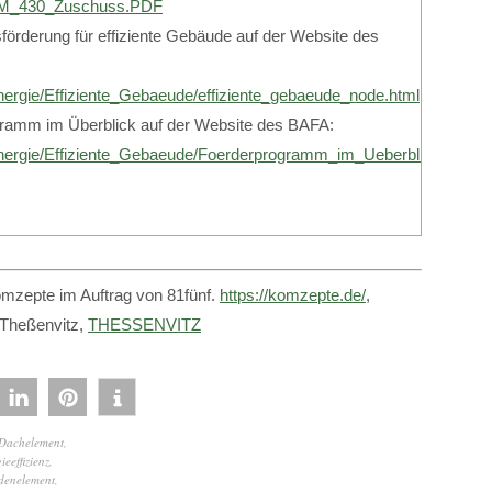
_M_430_Zuschuss.PDF
förderung für effiziente Gebäude auf der Website des
nergie/Effiziente_Gebaeude/effiziente_gebaeude_node.html
gramm im Überblick auf der Website des BAFA:
Energie/Effiziente_Gebaeude/Foerderprogramm_im_Ueberblick/foerd
mzepte im Auftrag von 81fünf.
https://komzepte.de/
,
 Theßenvitz,
THESSENVITZ
Dachelement
,
ieeffizienz
,
denelement
,