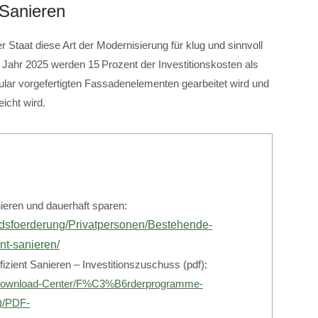
 Sanieren
Staat diese Art der Modernisierung für klug und sinnvoll
Im Jahr 2025 werden 15 Prozent der Investitionskosten als
ar vorgefertigten Fassadenelementen gearbeitet wird und
icht wird.
nieren und dauerhaft sparen:
andsfoerderung/Privatpersonen/Bestehende-
nt-sanieren/
izient Sanieren – Investitionszuschuss (pdf):
/Download-Center/F%C3%B6rderprogramme-
)/PDF-