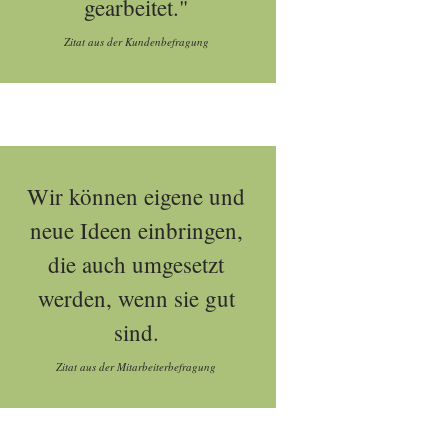
gearbeitet."
Zitat aus der Kundenbefragung
Wir können eigene und
neue Ideen einbringen,
die auch umgesetzt
werden, wenn sie gut
sind.
Zitat aus der Mitarbeiterbefragung