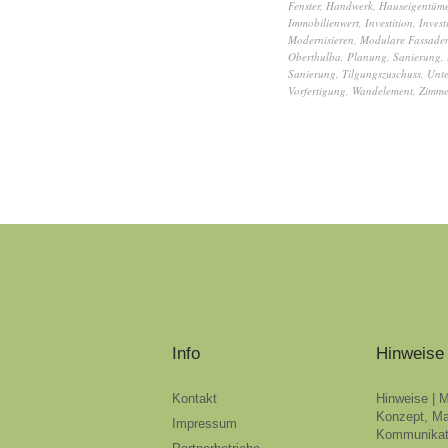
Fenster
,
Handwerk
,
Hauseigentüme
Immobilienwert
,
Investition
,
Invest
Modernisieren
,
Modulare Fassade
Oberthulba
,
Planung
,
Sanierung
,
Sanierung
,
Tilgungszuschuss
,
Unte
Vorfertigung
,
Wandelement
,
Zimme
Info
Hinweise
Kontakt
Hinweise | 
Konzept, Ma
Impressum
Kommunikat