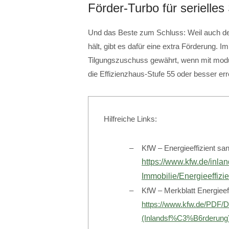
Förder-Turbo für serielles
Und das Beste zum Schluss: Weil auch der 
hält, gibt es dafür eine extra Förderung. 
Tilgungszuschuss gewährt, wenn mit modul
die Effizienzhaus-Stufe 55 oder besser erre
Hilfreiche Links:
KfW – Energieeffizient sa
https://www.kfw.de/inl
Immobilie/Energieeffizie
KfW – Merkblatt Energieeff
https://www.kfw.de/PDF
(Inlandsf%C3%B6rderung