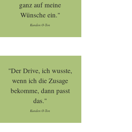
ganz auf meine
Wünsche ein."
Kunden O-Ton
"Der Drive, ich wusste,
wenn ich die Zusage
bekomme, dann passt
das."
Kunden O-Ton