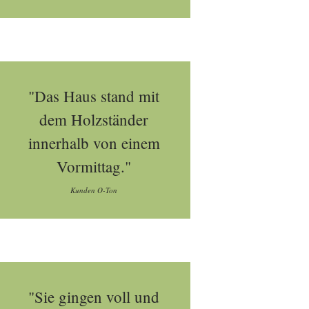
"Das Haus stand mit
dem Holzständer
innerhalb von einem
Vormittag."
Kunden O-Ton
"Sie gingen voll und