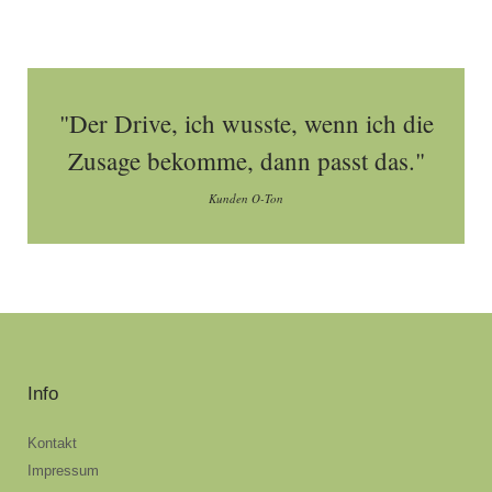
"Der Drive, ich wusste, wenn ich die
Zusage bekomme, dann passt das."
Kunden O-Ton
Info
Kontakt
Impressum