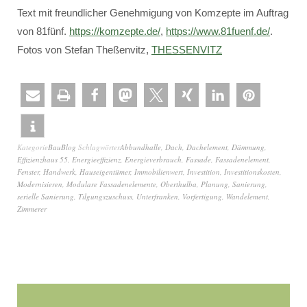
Text mit freundlicher Genehmigung von Komzepte im Auftrag
von 81fünf.
https://komzepte.de/
,
https://www.81fuenf.de/
.
Fotos von Stefan Theßenvitz,
THESSENVITZ
Kategorie
BauBlog
Schlagwörter
Abbundhalle
,
Dach
,
Dachelement
,
Dämmung
,
Effizienzhaus 55
,
Energieeffizienz
,
Energieverbrauch
,
Fassade
,
Fassadenelement
,
Fenster
,
Handwerk
,
Hauseigentümer
,
Immobilienwert
,
Investition
,
Investitionskosten
,
Modernisieren
,
Modulare Fassadenelemente
,
Oberthulba
,
Planung
,
Sanierung
,
serielle Sanierung
,
Tilgungszuschuss
,
Unterfranken
,
Vorfertigung
,
Wandelement
,
Zimmerer