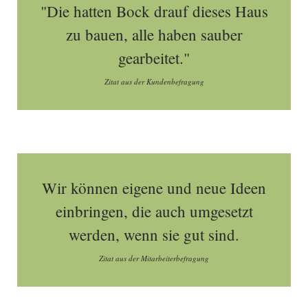
"Die hatten Bock drauf dieses Haus
zu bauen, alle haben sauber
gearbeitet."
Zitat aus der Kundenbefragung
Wir können eigene und neue Ideen
einbringen, die auch umgesetzt
werden, wenn sie gut sind.
Zitat aus der Mitarbeiterbefragung