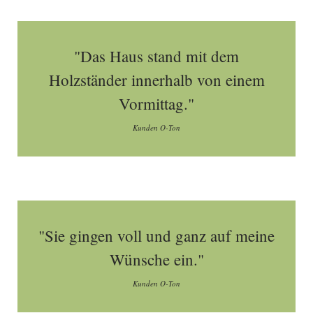
"Das Haus stand mit dem
Holzständer innerhalb von einem
Vormittag."
Kunden O-Ton
"Sie gingen voll und ganz auf meine
Wünsche ein."
Kunden O-Ton