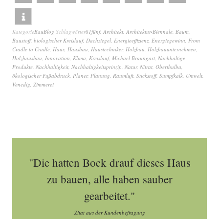
Kategorie
BauBlog
Schlagwörter
81fünf
,
Architekt
,
Architektur-Biennale
,
Baum
,
Baustoff
,
biologischer Kreislauf
,
Dachziegel
,
Energieeffizienz
,
Energiegewinn
,
From
Cradle to Cradle
,
Haus
,
Hausbau
,
Haustechniker
,
Holzbau
,
Holzbauunternehmen
,
Holzhausbau
,
Innovation
,
Klima
,
Kreislauf
,
Michael Braungart
,
Nachhaltige
Produkte
,
Nachhaltigkeit
,
Nachhaltigkeitsprinzip
,
Natur
,
Nitrat
,
Oberthulba
,
ökologischer Fußabdruck
,
Planer
,
Planung
,
Raumluft
,
Stickstoff
,
Sumpfkalk
,
Umwelt
,
Venedig
,
Zimmerei
"Die hatten Bock drauf dieses Haus
zu bauen, alle haben sauber
gearbeitet."
Zitat aus der Kundenbefragung