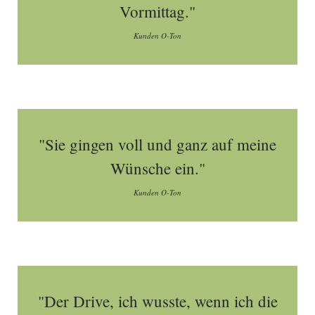
Vormittag."
Kunden O-Ton
"Sie gingen voll und ganz auf meine
Wünsche ein."
Kunden O-Ton
"Der Drive, ich wusste, wenn ich die