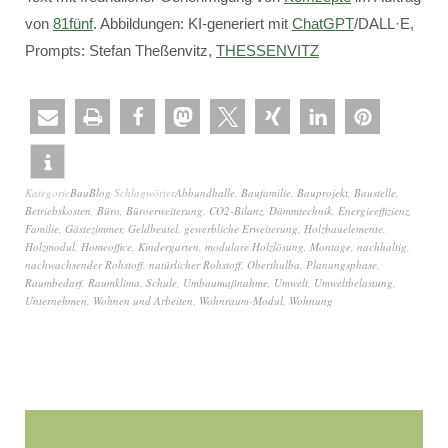
von
81fünf
. Abbildungen: KI-generiert mit
ChatGPT
/DALL·E,
Prompts: Stefan Theßenvitz,
THESSENVITZ
Kategorie
BauBlog
Schlagwörter
Abbundhalle
,
Baufamilie
,
Bauprojekt
,
Baustelle
,
Betriebskosten
,
Büro
,
Büroerweiterung
,
CO2-Bilanz
,
Dämmtechnik
,
Energieeffizienz
,
Familie
,
Gästezimmer
,
Geldbeutel
,
gewerbliche Erweiterung
,
Holzbauelemente
,
Holzmodul
,
Homeoffice
,
Kindergarten
,
modulare Holzlösung
,
Montage
,
nachhaltig
,
nachwachsender Rohstoff
,
natürlicher Rohstoff
,
Oberthulba
,
Planungsphase
,
Raumbedarf
,
Raumklima
,
Schule
,
Umbaumaßnahme
,
Umwelt
,
Umweltbelastung
,
Unternehmen
,
Wohnen und Arbeiten
,
Wohnraum-Modul
,
Wohnung