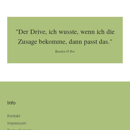
"Der Drive, ich wusste, wenn ich die
Zusage bekomme, dann passt das."
Kunden O-Ton
Info
Kontakt
Impressum