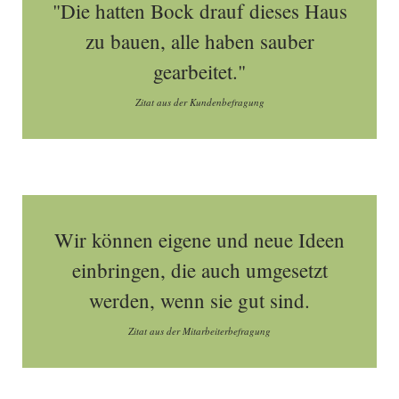
"Die hatten Bock drauf dieses Haus
zu bauen, alle haben sauber
gearbeitet."
Zitat aus der Kundenbefragung
Wir können eigene und neue Ideen
einbringen, die auch umgesetzt
werden, wenn sie gut sind.
Zitat aus der Mitarbeiterbefragung