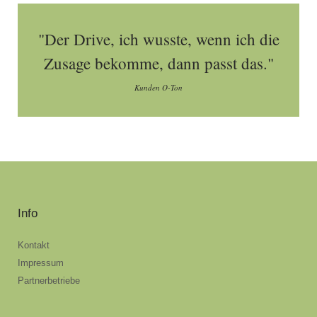
"Der Drive, ich wusste, wenn ich die
Zusage bekomme, dann passt das."
Kunden O-Ton
Info
Kontakt
Impressum
Partnerbetriebe