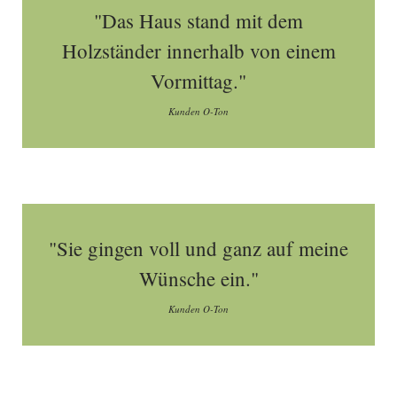
"Das Haus stand mit dem
Holzständer innerhalb von einem
Vormittag."
Kunden O-Ton
"Sie gingen voll und ganz auf meine
Wünsche ein."
Kunden O-Ton