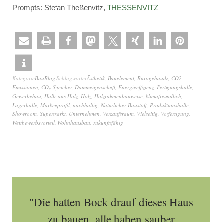
Prompts: Stefan Theßenvitz,
THESSENVITZ
Kategorie
BauBlog
Schlagwörter
Ästhetik
,
Bauelement
,
Bürogebäude
,
CO2-
Emissionen
,
CO₂-Speicher
,
Dämmeigenschaft
,
Energieeffizienz
,
Fertigungshalle
,
Gewerbebau
,
Halle aus Holz
,
Holz
,
Holzrahmenbauweise
,
klimafreundlich
,
Lagerhalle
,
Markenprofil
,
nachhaltig
,
Natürlicher Baustoff
,
Produktionshalle
,
Showroom
,
Supermarkt
,
Unternehmen
,
Verkaufsraum
,
Vielseitig
,
Vorfertigung
,
Wettbewerbsvorteil
,
Wohnhausbau
,
zukunftsfähig
"Die hatten Bock drauf dieses Haus
zu bauen, alle haben sauber