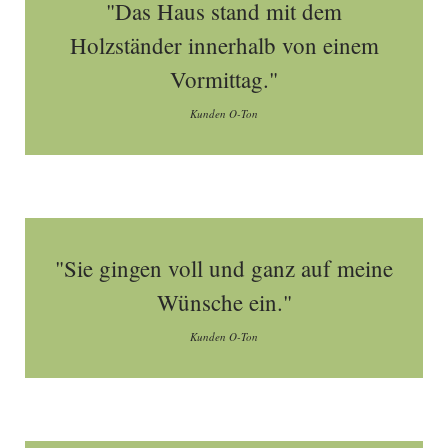
"Das Haus stand mit dem
Holzständer innerhalb von einem
Vormittag."
Kunden O-Ton
"Sie gingen voll und ganz auf meine
Wünsche ein."
Kunden O-Ton