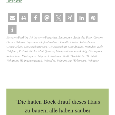
Unsplash
.
Kategorie
BauBlog
Schlagwörter
Baugebiet
,
Baugruppe
,
Baulücke
,
Büro
,
Carport
,
Cluster-Wohnen
,
Eigentum
,
Einfamilienhaus
,
Familie
,
Garten
,
Gästezimmer
,
Gemeinschaft
,
Gemeinschaftsraum
,
Genossenschaft
,
Grundfläche
,
Hofladen
,
Holz
,
Holzhaus
,
KoDorf
,
Küche
,
Mini-Quartier
,
Miteigentümer
,
nachhaltig
,
Ökologisch
,
Reihenhaus
,
Rückzugsort
,
Sägewerk
,
Senioren
,
Stadt
,
Waschküche
,
Werkstatt
,
Wohnform
,
Wohngemeinschaft
,
Wohnidee
,
Wohnprojekt
,
Wohnraum
,
Wohnung
"Die hatten Bock drauf dieses Haus
zu bauen, alle haben sauber