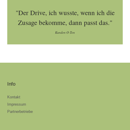
"Der Drive, ich wusste, wenn ich die
Zusage bekomme, dann passt das."
Kunden O-Ton
Info
Kontakt
Impressum
Partnerbetriebe