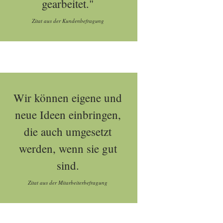
gearbeitet."
Zitat aus der Kundenbefragung
Wir können eigene und
neue Ideen einbringen,
die auch umgesetzt
werden, wenn sie gut
sind.
Zitat aus der Mitarbeiterbefragung