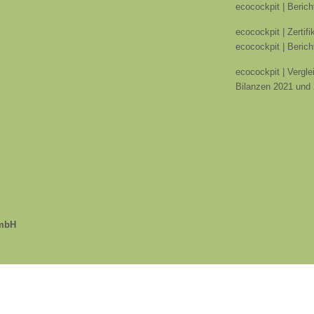
ecocockpit | Berich
ecocockpit | Zertif
ecocockpit | Berich
ecocockpit | Vergle
Bilanzen 2021 und
GmbH