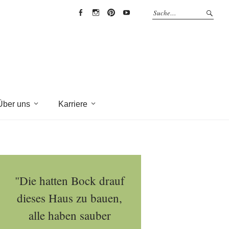
EYRICH-
EYRICH-
EYRICH-
EYRICH-
HALBIG
HALBIG
HALBIG
HALBIG
HOLZBAU
HOLZBAU
HOLZBAU
HOLZBAU
@
@
@
@
Facebook
Instagram
Pinterest
Youtube
Über uns
Karriere
"Die hatten Bock drauf
dieses Haus zu bauen,
alle haben sauber