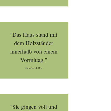
"Das Haus stand mit
dem Holzständer
innerhalb von einem
Vormittag."
Kunden O-Ton
"Sie gingen voll und