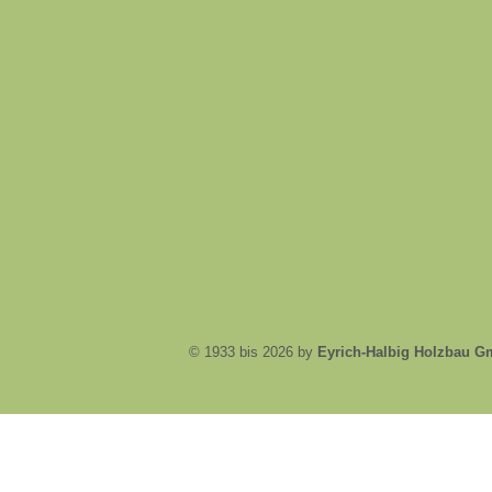
© 1933 bis 2026 by
Eyrich-Halbig Holzbau 