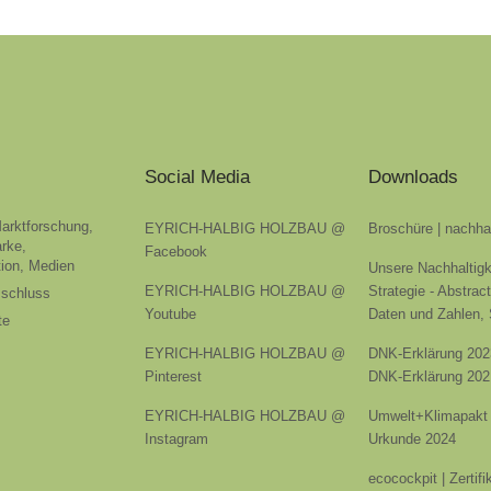
Social Media
Downloads
Marktforschung,
EYRICH-HALBIG HOLZBAU @
Broschüre | nachha
rke,
Facebook
ion, Medien
Unsere Nachhaltigk
EYRICH-HALBIG HOLZBAU @
Strategie - Abstrac
sschluss
Youtube
Daten und Zahlen,
te
EYRICH-HALBIG HOLZBAU @
DNK-Erklärung 202
Pinterest
DNK-Erklärung 202
EYRICH-HALBIG HOLZBAU @
Umwelt+Klimapakt 
Instagram
Urkunde 2024
ecocockpit | Zertif