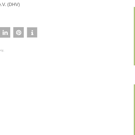
e.V. (DHV)
big
,