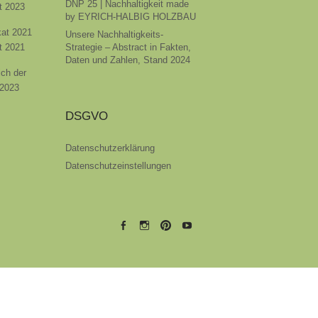
DNP 25 | Nachhaltigkeit made
t 2023
by EYRICH-HALBIG HOLZBAU
ikat 2021
Unsere Nachhaltigkeits-
t 2021
Strategie – Abstract in Fakten,
Daten und Zahlen, Stand 2024
ich der
 2023
DSGVO
Datenschutzerklärung
Datenschutzeinstellungen
EYRICH-
EYRICH-
EYRICH-
EYRICH-
HALBIG
HALBIG
HALBIG
HALBIG
HOLZBAU
HOLZBAU
HOLZBAU
HOLZBAU
@
@
@
@
Facebook
Instagram
Pinterest
Youtube