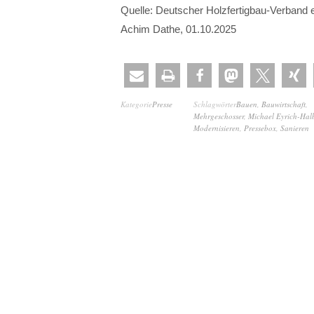
Quelle: Deutscher Holzfertigbau-Verband 
Achim Dathe, 01.10.2025
Kategorie
Presse
Schlagwörter
Bauen
,
Bauwirtschaft
,
Mehrgeschosser
,
Michael Eyrich-Hal
Modernisieren
,
Pressebox
,
Sanieren