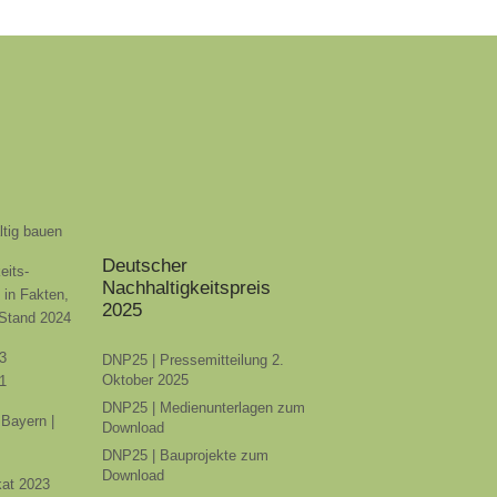
ltig bauen
Deutscher
eits-
Nachhaltigkeitspreis
t in Fakten,
2025
 Stand 2024
3
DNP25 | Pressemitteilung 2.
Oktober 2025
1
DNP25 | Medienunterlagen zum
Bayern |
Download
DNP25 | Bauprojekte zum
Download
ikat 2023