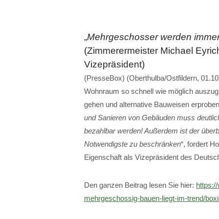
„
Mehrgeschosser werden immer
(Zimmerermeister Michael Eyric
Vizepräsident)
(PresseBox) (Oberthulba/Ostfildern, 01.
Wohnraum so schnell wie möglich auszug
gehen und alternative Bauweisen erproben.
und Sanieren von Gebäuden muss deutlich
bezahlbar werden! Außerdem ist der über
Notwendigste zu beschränken
“, fordert 
Eigenschaft als Vizepräsident des Deuts
Den ganzen Beitrag lesen Sie hier:
https:/
mehrgeschossig-bauen-liegt-im-trend/box