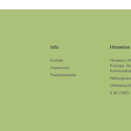
Info
Hinweise
Kontakt
Hinweise | 
Konzept, Ma
Impressum
Kommunikat
Partnerbetriebe
Haftungsau
Urheberrech
§ 36 VSBG