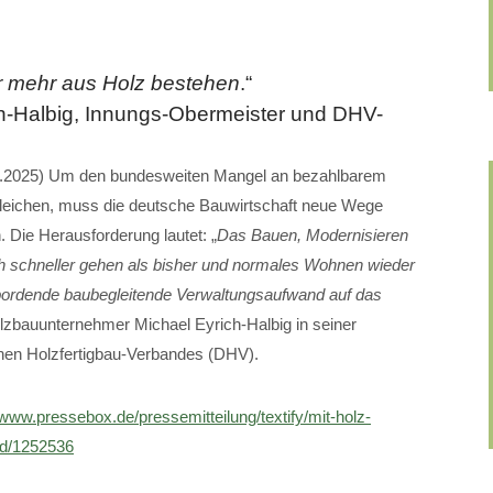
 mehr aus Holz bestehen
.“
h-Halbig, Innungs-Obermeister und DHV-
10.2025) Um den bundesweiten Mangel an bezahlbarem
leichen, muss die deutsche Bauwirtschaft neue Wege
 Die Herausforderung lautet: „
Das Bauen, Modernisieren
 schneller gehen als bisher und normales Wohnen wieder
bordende baubegleitende Verwaltungsaufwand auf das
Holzbauunternehmer Michael Eyrich-Halbig in seiner
chen Holzfertigbau-Verbandes (DHV).
/www.pressebox.de/pressemitteilung/textify/mit-holz-
id/1252536