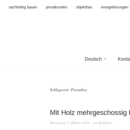
nachhaltig bauen
privatkunden
objektbau
energielösungen
Deutsch
Konta
Schlagwort:
Pressebox
Mit Holz mehrgeschossig 
Donnerstag, 2. Oktober 2025
von
Redaktion