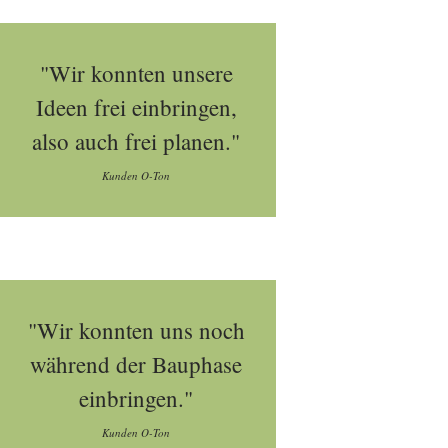
"Wir konnten unsere
Ideen frei einbringen,
also auch frei planen."
Kunden O-Ton
"Wir konnten uns noch
während der Bauphase
einbringen."
Kunden O-Ton