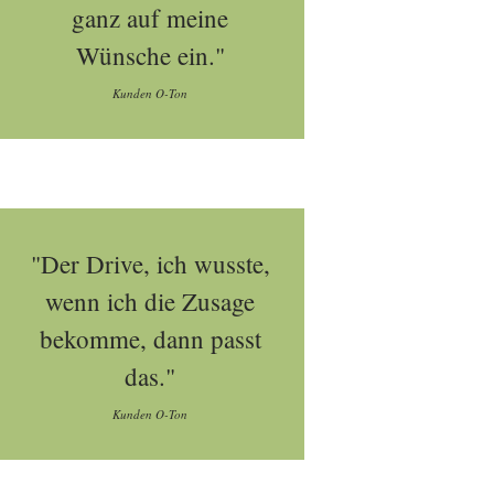
ganz auf meine
Wünsche ein."
Kunden O-Ton
"Der Drive, ich wusste,
wenn ich die Zusage
bekomme, dann passt
das."
Kunden O-Ton