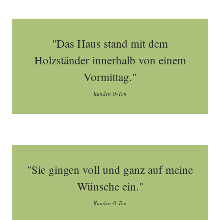
"Das Haus stand mit dem
Holzständer innerhalb von einem
Vormittag."
Kunden O-Ton
"Sie gingen voll und ganz auf meine
Wünsche ein."
Kunden O-Ton