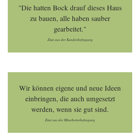
"Die hatten Bock drauf dieses Haus
zu bauen, alle haben sauber
gearbeitet."
Zitat aus der Kundenbefragung
Wir können eigene und neue Ideen
einbringen, die auch umgesetzt
werden, wenn sie gut sind.
Zitat aus der Mitarbeiterbefragung