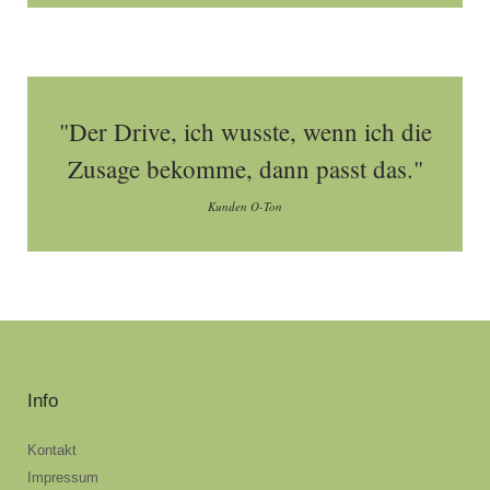
"Der Drive, ich wusste, wenn ich die
Zusage bekomme, dann passt das."
Kunden O-Ton
Info
Kontakt
Impressum