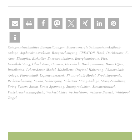
Kategorie
Nachhaltige Energielösungen
,
Sonnenenergie
Schlagwörter
Aufdach-
Anlage
,
Aufdachkonstruktion
,
Baugenehmigung
,
CREATON
,
Dach
,
Dachlawine
,
E-
Auto
,
Eiszapfen
,
Elektriker
,
Energieaufnahme
,
Energieausbeute
,
Flex
,
Gewährleistung
,
Gleichstrom
,
Hammer
,
Hausdach
,
Hochspannung
,
Home Office
,
Installation
,
Lebensdauer
,
Modul
,
Modulkette
,
Original-Halterung
,
Photovoltaik-
Anlage
,
Photovoltaik-Expertennetzwerk
,
Photovoltaik-Modul
,
Produktgarantie
,
Reihenschaltung
,
Sauna
,
Schneefang
,
Solarteur
,
String-Anlage
,
String-Schaltung
,
String-System
,
Strom
,
Strom-Spannung
,
Stromproduktion
,
Stromverbrauch
,
Verkehrssicherungspflicht
,
Wechselrichter
,
Wechselstrom
,
Wellness-Bereich
,
Whirlpool
,
Ziegel