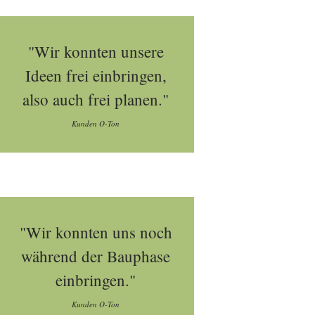
"Wir konnten unsere
Ideen frei einbringen,
also auch frei planen."
Kunden O-Ton
"Wir konnten uns noch
während der Bauphase
einbringen."
Kunden O-Ton