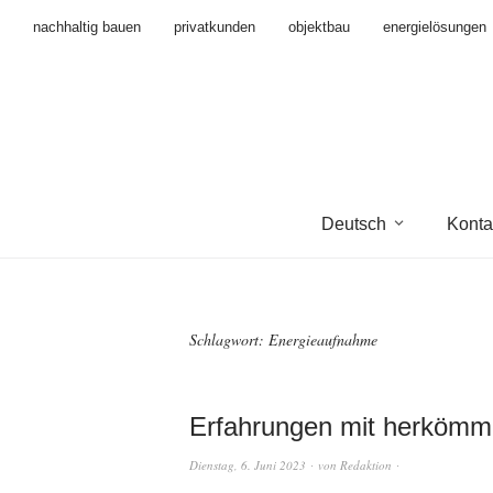
nachhaltig bauen
privatkunden
objektbau
energielösungen
Deutsch
Konta
Schlagwort:
Energieaufnahme
Erfahrungen mit herkömml
Dienstag, 6. Juni 2023
von
Redaktion