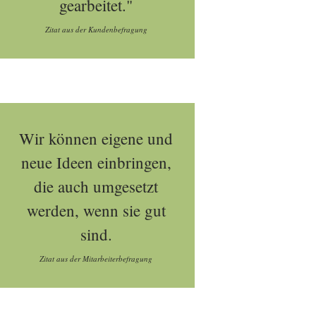
gearbeitet."
Zitat aus der Kundenbefragung
Wir können eigene und
neue Ideen einbringen,
die auch umgesetzt
werden, wenn sie gut
sind.
Zitat aus der Mitarbeiterbefragung