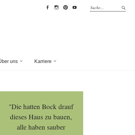
EYRICH-
EYRICH-
EYRICH-
EYRICH-
HALBIG
HALBIG
HALBIG
HALBIG
HOLZBAU
HOLZBAU
HOLZBAU
HOLZBAU
@
@
@
@
Facebook
Instagram
Pinterest
Youtube
Über uns
Karriere
"Die hatten Bock drauf
dieses Haus zu bauen,
alle haben sauber