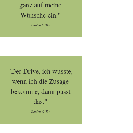
ganz auf meine
Wünsche ein."
Kunden O-Ton
"Der Drive, ich wusste,
wenn ich die Zusage
bekomme, dann passt
das."
Kunden O-Ton