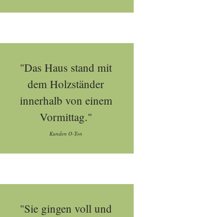
"Das Haus stand mit
dem Holzständer
innerhalb von einem
Vormittag."
Kunden O-Ton
"Sie gingen voll und