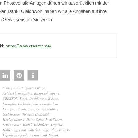
 Photovoltaik-Anlagen dürfen wir ausdrücklich mit der
en Dank. Gleichwohl haben wir alle Angaben auf ihre
en Gewissens an Sie weiter.
ON:
https://www.creaton.de/
Schlagwörter
Aufdach-Anlage
,
Aufdachkonstruktion
,
Baugenehmigung
,
CREATON
,
Dach
,
Dachlawine
,
E-Auto
,
Eiszapfen
,
Elektriker
,
Energieaufnahme
,
Energieausbeute
,
Flex
,
Gewährleistung
,
Gleichstrom
,
Hammer
,
Hausdach
,
Hochspannung
,
Home Office
,
Installation
,
Lebensdauer
,
Modul
,
Modulkette
,
Original-
Halterung
,
Photovoltaik-Anlage
,
Photovoltaik-
Expertennetzwerk
,
Photovoltaik-Modul
,