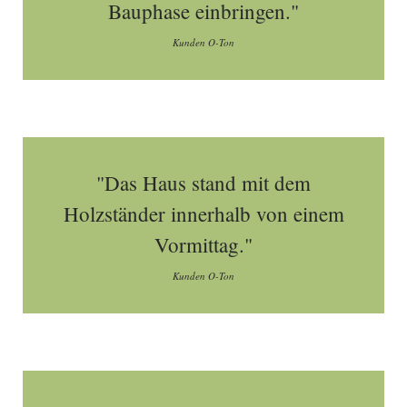
Bauphase einbringen."
Kunden O-Ton
"Das Haus stand mit dem
Holzständer innerhalb von einem
Vormittag."
Kunden O-Ton