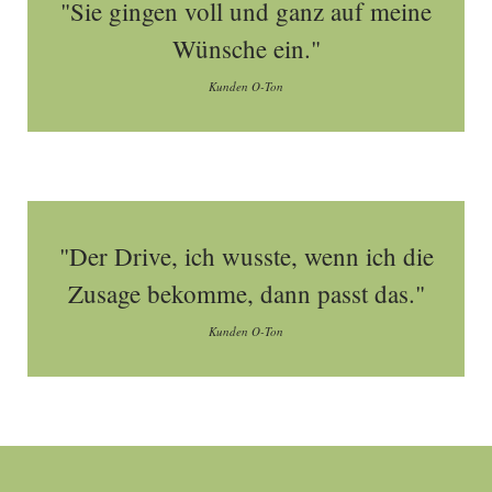
"Sie gingen voll und ganz auf meine
Wünsche ein."
Kunden O-Ton
"Der Drive, ich wusste, wenn ich die
Zusage bekomme, dann passt das."
Kunden O-Ton