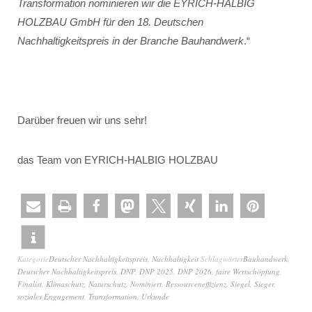
Transformation nominieren wir die EYRICH-HALBIG
HOLZBAU GmbH für den 18. Deutschen
Nachhaltigkeitspreis in der Branche Bauhandwerk
.“
Darüber freuen wir uns sehr!
das Team von EYRICH-HALBIG HOLZBAU
Kategorie
Deutscher Nachhaltigkeitspreis
,
Nachhaltigkeit
Schlagwörter
Bauhandwerk
,
Deutscher Nachhaltigkeitspreis
,
DNP
,
DNP 2025
,
DNP 2026
,
faire Wertschöpfung
,
Finalist
,
Klimaschutz
,
Naturschutz
,
Nominiert
,
Ressourceneffizienz
,
Siegel
,
Sieger
,
soziales Engagement
,
Transformation
,
Urkunde