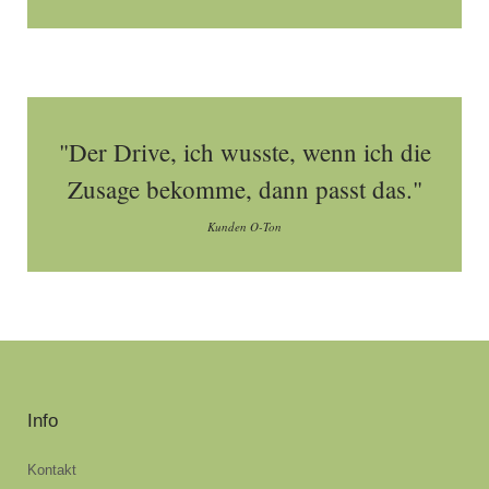
"Der Drive, ich wusste, wenn ich die
Zusage bekomme, dann passt das."
Kunden O-Ton
Info
Kontakt