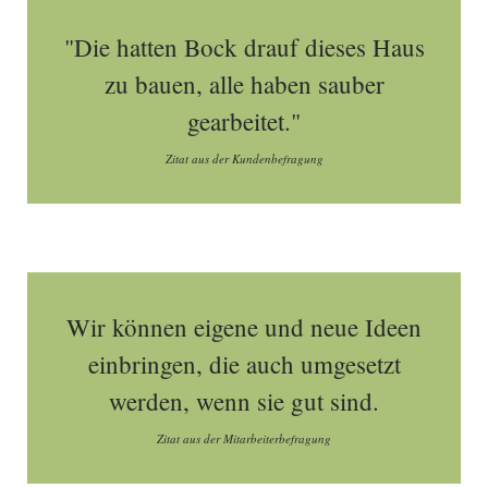
"Die hatten Bock drauf dieses Haus
zu bauen, alle haben sauber
gearbeitet."
Zitat aus der Kundenbefragung
Wir können eigene und neue Ideen
einbringen, die auch umgesetzt
werden, wenn sie gut sind.
Zitat aus der Mitarbeiterbefragung