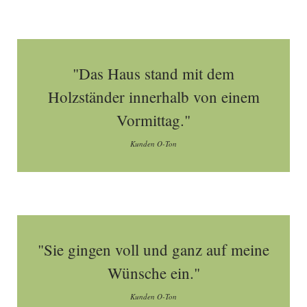
"Das Haus stand mit dem
Holzständer innerhalb von einem
Vormittag."
Kunden O-Ton
"Sie gingen voll und ganz auf meine
Wünsche ein."
Kunden O-Ton