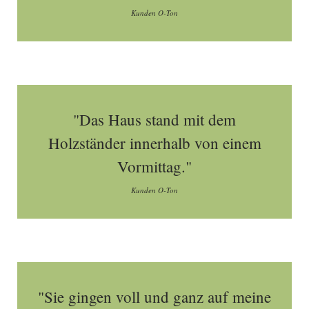
Kunden O-Ton
"Das Haus stand mit dem
Holzständer innerhalb von einem
Vormittag."
Kunden O-Ton
"Sie gingen voll und ganz auf meine