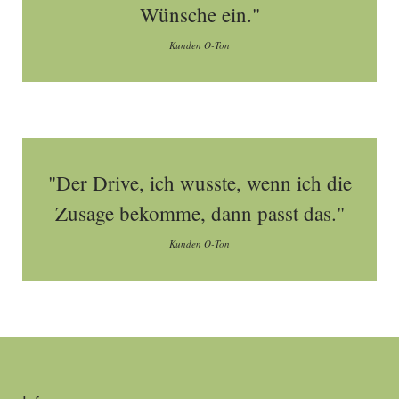
Wünsche ein."
Kunden O-Ton
"Der Drive, ich wusste, wenn ich die
Zusage bekomme, dann passt das."
Kunden O-Ton