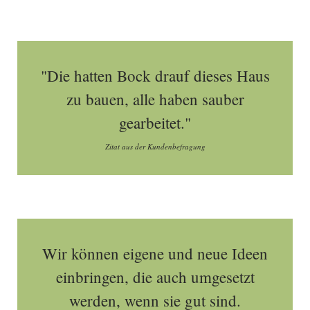
"Die hatten Bock drauf dieses Haus
zu bauen, alle haben sauber
gearbeitet."
Zitat aus der Kundenbefragung
Wir können eigene und neue Ideen
einbringen, die auch umgesetzt
werden, wenn sie gut sind.