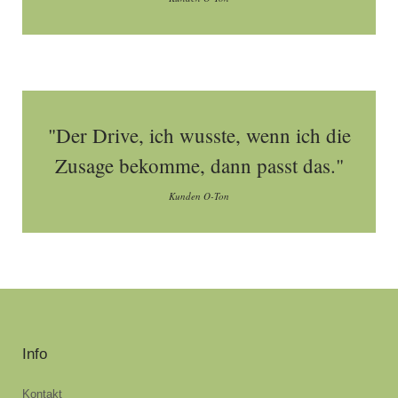
"Der Drive, ich wusste, wenn ich die
Zusage bekomme, dann passt das."
Kunden O-Ton
Info
Kontakt