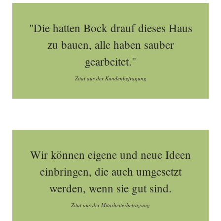
"Die hatten Bock drauf dieses Haus
zu bauen, alle haben sauber
gearbeitet."
Zitat aus der Kundenbefragung
Wir können eigene und neue Ideen
einbringen, die auch umgesetzt
werden, wenn sie gut sind.
Zitat aus der Mitarbeiterbefragung