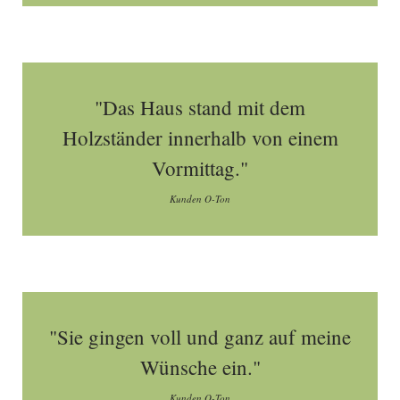
"Das Haus stand mit dem
Holzständer innerhalb von einem
Vormittag."
Kunden O-Ton
"Sie gingen voll und ganz auf meine
Wünsche ein."
Kunden O-Ton