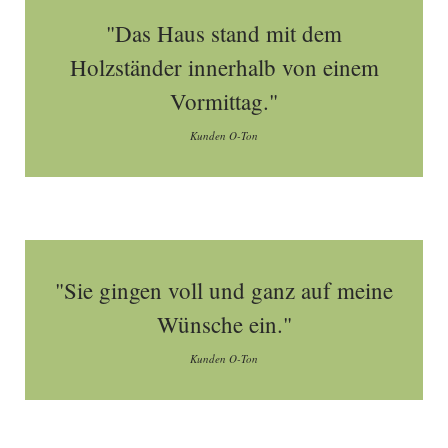
"Das Haus stand mit dem
Holzständer innerhalb von einem
Vormittag."
Kunden O-Ton
"Sie gingen voll und ganz auf meine
Wünsche ein."
Kunden O-Ton