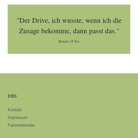
"Der Drive, ich wusste, wenn ich die
Zusage bekomme, dann passt das."
Kunden O-Ton
Info
Kontakt
Impressum
Partnerbetriebe